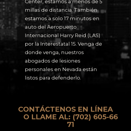
Center, estamos a menos de 5
millas de distancia. También
estamos a solo 17 minutos en
auto del Aeropuerto
Internacional Harry Reid (LAS)
por la Interestatal 15. Venga de
donde venga, nuestros
abogados de lesiones
personales en Nevada están
listos para defenderlo.
C
O
N
T
Á
C
T
E
N
O
S
E
N
L
Í
N
E
A
O
L
L
A
M
E
A
L
:
(
7
0
2
)
6
0
5
-
6
6
7
1