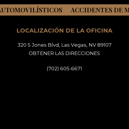
VILÍSTICOS ACCIDENTES DE MOTOCI
LOCALIZACIÓN DE LA OFICINA
3
2
0
S
J
o
n
e
s
B
l
v
d
,
L
a
s
V
e
g
a
s
,
N
V
8
9
1
0
7
O
B
T
E
N
E
R
L
A
S
D
I
R
E
C
C
I
O
N
E
S
(
7
0
2
)
6
0
5
-
6
6
7
1