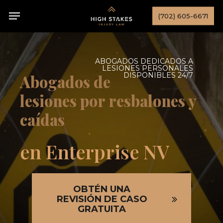
Skip
Menu
(702) 605-6671
to
main
content
ABOGADOS DEDICADOS A
LESIONES PERSONALES
DISPONIBLES 24/7
Abogados de
lesiones por resbalones y
caídas
en Enterprise NV
OBTÉN UNA
REVISIÓN DE CASO
GRATUITA