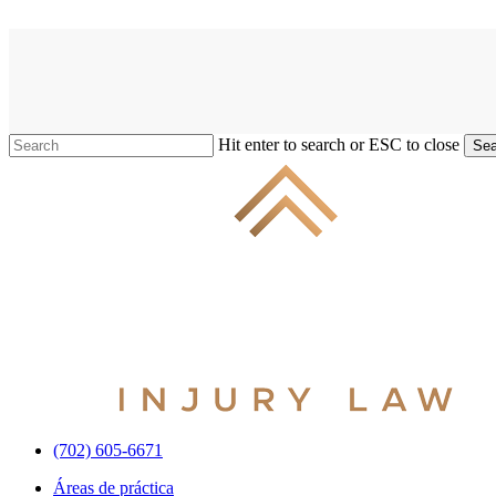
Skip
to
main
content
Hit enter to search or ESC to close
Sea
Close
Search
(702) 605-6671
Menu
Áreas de práctica