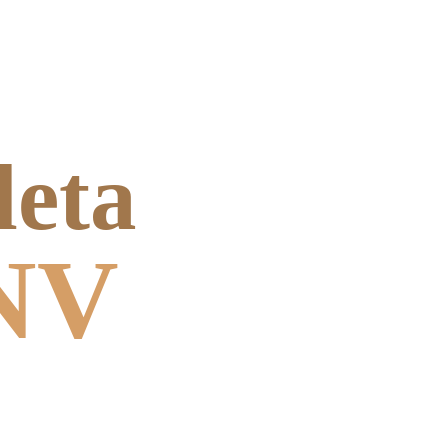
ABOGADOS DEDICADOS A
LESIONES PERSONALES
leta
DISPONIBLES 24/7
 NV