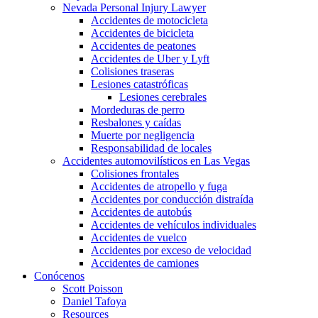
Nevada Personal Injury Lawyer
Accidentes de motocicleta
Accidentes de bicicleta
Accidentes de peatones
Accidentes de Uber y Lyft
Colisiones traseras
Lesiones catastróficas
Lesiones cerebrales
Mordeduras de perro
Resbalones y caídas
Muerte por negligencia
Responsabilidad de locales
Accidentes automovilísticos en Las Vegas
Colisiones frontales
Accidentes de atropello y fuga
Accidentes por conducción distraída
Accidentes de autobús
Accidentes de vehículos individuales
Accidentes de vuelco
Accidentes por exceso de velocidad
Accidentes de camiones
Conócenos
Scott Poisson
Daniel Tafoya
Resources