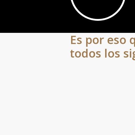
Video
Es por eso 
todos los si
Learn
more