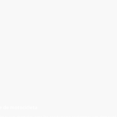
e de motocicleta
letas son divertidas, pero los conductores negligentes con demasiad