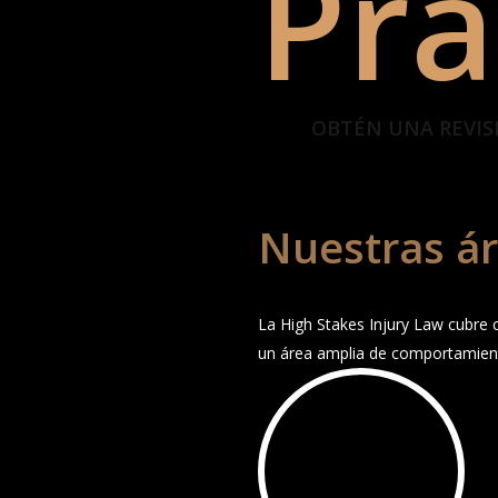
Prá
OBTÉN UNA REVIS
Nuestras ár
La High Stakes Injury Law cubre cu
un área amplia de comportamient
Play