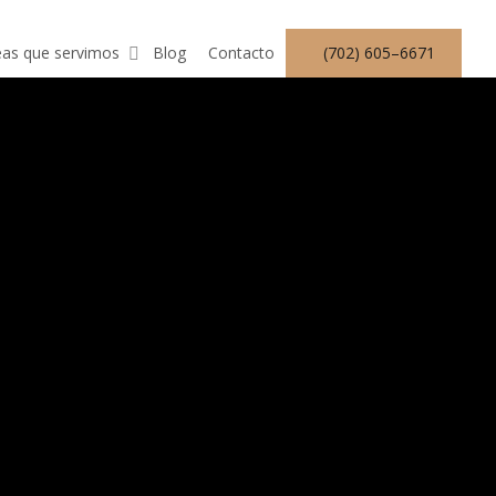
eas que servimos
Blog
Contacto
(
7
0
2
)
6
0
5
–
6
6
7
1