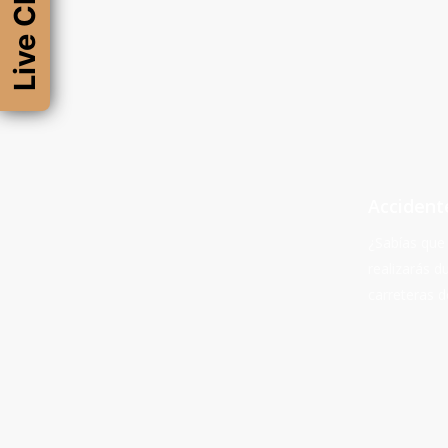
Live Chat
Accident
¿Sabías que 
realizarás 
carreteras 
Learn