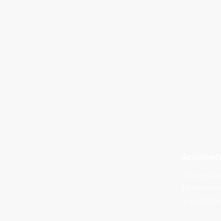
more
Accident
Los camione
estadounide
que podrían