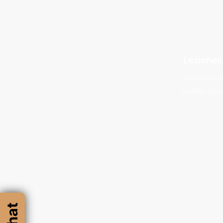
Lesiones
Cuando la ne
posible que
Learn
more