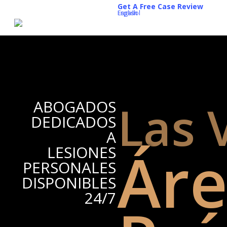
Skip
Get A Free Case Review
English
Español
to
main
content
Las 
ABOGADOS
DEDICADOS
A
Áre
LESIONES
PERSONALES
DISPONIBLES
24/7