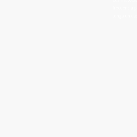
frecuencia p
tenga un cas
Learn
more