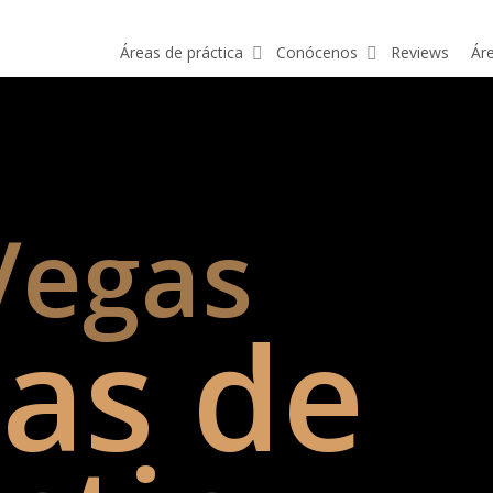
Áreas de práctica
Conócenos
Reviews
Ár
Vegas
as de